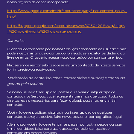
nosso registro de conta incorporado.
https://www.google.com/intl/fr/about/company/user-consent-policy-
help/
https://support.google.com/accounts/answer/10130420#siwg&zippy
=%2Chow-it-works%2Chow-data-is-shared
Garantias
O conteúdo fornecido por nossos Serviços é fornecido ao usuário e não
podemos garantir que o conteúdo fornecido seja exato, verdadeiro ou
livre de erros. O usuário acessa nosso conteúdo por sua conta e risco.
Não seremos responsabilizados se algum conteúdo de nossos Serviços
for impreciso ou equivocado.
Moderação de conteúdo (chat, comentários e outros) e conteúdo
gerado pelo usuário
Se nosso usuário fizer upload, postar ou enviar qualquer tipo de
conteúdo nos Serviços, você representa para nós que possui todos os
direitos legais necessários para fazer upload, postar ou enviar tal
conteúdo.
Você não deve publicar, distribuir ou fazer upload de qualquer
conteúdo que seja abusivo, fake news, obsceno, pornográfico, ilegal.
Além disso, você não deve tentar se passar por outra pessoa ou usar
uma identidade falsa para usar, acessar ou publicar qualquer
conteúdo em nossos Serviços.