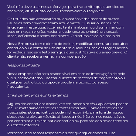
Você não deve usar nossos Serviços para transmitir qualquer tipo de
malware, vírus, cripto lockers, ransomware ou spyware.
Os usuários não ameaçarão ou abusarão verbalmente de outros
usuários nem enviarão spam aos Serviços. O usuário usará uma
linguagem respeitosa, você não tentará abusar ou discriminar com
base em raça, religião, nacionalidade, sexo ou preferência sexual,
idade, deficiência e assim por diante. O discurso de ódio é proibido.
Nossa Empresa tem o direito de excluir, modificar, censurar e excluir o
conteúdo ou a conta de um cliente se qualquer uma das regras acima
for violada. Isso será feito sem qualquer justificativa ou aviso prévio. O
cliente não receberá nenhuma compensação.
Responsabilidade
Nossa empresa não será responsável em caso de interrupção de rede,
vírus, acesso externo, uso fraudulento de métodos de pagamento ou
qualquer outro tipo ou tipo de problema técnico ou acesso
fraudulento.
Links de terceiros e links externos
Alguns dos conteúdos disponíveis em nosso site e/ou aplicativo podem
incluir materiais de terceiros e fontes externas. Links de terceiros em
nossos sites e/ou aplicativos podem direcioná-lo para fora de nossos
sites de controle que não são afiliados a nós. Não somos responsáveis ​​
por controlar ou examinar o conteúdo ou precisão de sites de terceiros
ou fontes externas.
Portanto, não somos responsáveis ​​por quaisquer danos ou uso