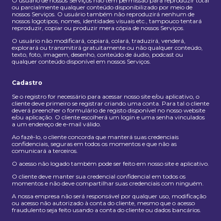
O usuário de nossos Serviços não tem permissão para reproduzir total
ou parcialmente qualquer conteúdo disponibilizado por meio de
nossos Serviços. O usuário também não reproduzirá nenhum de
nossos logotipos, nomes, identidades visuais etc., tampouco tentará
reproduzir, copiar ou produzir mera cópia de nossos Serviços.
O usuário não modificará, copiará, colará, traduzirá, venderá,
explorará ou transmitirá gratuitamente ou não qualquer conteúdo,
texto, foto, imagem, desenho, conteúdo de áudio, podcast ou
qualquer conteúdo disponível em nossos Serviços.
Cadastro
Se o registro for necessário para acessar nosso site e/ou aplicativo, o
cliente deve primeiro se registrar criando uma conta. Para tal o cliente
deverá preencher o formulário de registo disponível no nosso website
e/ou aplicação. O cliente escolherá um login e uma senha vinculados
a um endereço de e-mail válido.
Ao fazê-lo, o cliente concorda que manterá suas credenciais
confidenciais, seguras em todos os momentos e que não as
comunicará a terceiros.
O acesso não logado também pode ser feito em nosso site e aplicativo.
O cliente deve manter sua credencial confidencial em todos os
momentos e não deve compartilhar suas credenciais com ninguém.
A nossa empresa não será responsável por qualquer uso, modificação
ou acesso não autorizado à conta do cliente, mesmo que o acesso
fraudulento seja feito usando a conta do cliente ou dados bancários.