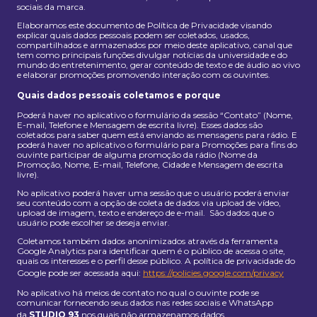
sociais da marca.
Elaboramos este documento de Política de Privacidade visando
explicar quais dados pessoais podem ser coletados, usados,
compartilhados e armazenados por meio deste aplicativo, canal que
tem como principais funções divulgar notícias da universidade e do
mundo do entretenimento, gerar conteúdo de texto e de áudio ao vivo
e elaborar promoções promovendo interação com os ouvintes.
Quais dados pessoais coletamos e porque
Poderá haver no aplicativo o formulário da sessão “Contato” (Nome,
E-mail, Telefone e Mensagem de escrita livre). Esses dados são
coletados para saber quem está enviando as mensagens para rádio. E
poderá haver no aplicativo o formulário para Promoções para fins do
ouvinte participar de alguma promoção da rádio (Nome da
Promoção, Nome, E-mail, Telefone, Cidade e Mensagem de escrita
livre).
No aplicativo poderá haver uma sessão que o usuário poderá enviar
seu conteúdo com a opção de coleta de dados via upload de vídeo,
upload de imagem, texto e endereço de e-mail. São dados que o
usuário pode escolher se deseja enviar.
Coletamos também dados anonimizados através da ferramenta
Google Analytics para identificar quem é o público de acessa o site,
quais os interesses e o perfil desse público. A política de privacidade do
Google pode ser acessada aqui:
https://policies.google.com/privacy
No aplicativo há meios de contato no qual o ouvinte pode se
comunicar fornecendo seus dados nas redes sociais e WhatsApp
da
STUDIO 93
nos quais não armazenamos dados.