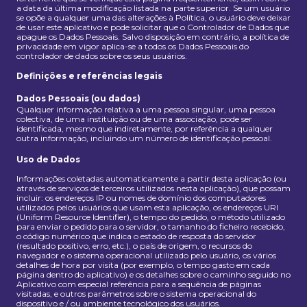
a data da última modificação listada na parte superior. Se um usuário
se opõe a qualquer uma das alterações à Política, o usuário deve deixar
de usar este aplicativo e pode solicitar que o Controlador de Dados que
apague os Dados Pessoais. Salvo disposição em contrário, a política de
privacidade em vigor aplica-se a todos os Dados Pessoais do
controlador de dados sobre os seus usuários.
Definições e referências legais
Dados Pessoais (ou dados)
Qualquer informação relativa a uma pessoa singular, uma pessoa
colectiva, de uma instituição ou de uma associação, pode ser
identificada, mesmo que indiretamente, por referência a qualquer
outra informação, incluindo um número de identificação pessoal.
Uso de Dados
Informações coletadas automaticamente a partir desta aplicação (ou
através de serviços de terceiros utilizados nesta aplicação), que possam
incluir: os endereços IP ou nomes de domínio dos computadores
utilizados pelos usuários que usam esta aplicação, os endereços URI
(Uniform Resource Identifier), o tempo do pedido, o método utilizado
para enviar o pedido para o servidor, o tamanho do ficheiro recebido,
o código numérico que indica o estado de resposta do servidor
(resultado positivo, erro, etc.), o país de origem, o recursos do
navegador e o sistema operacional utilizado pelo usuário, os vários
detalhes de hora por visita (por exemplo, o tempo gasto em cada
página dentro do aplicativo) e os detalhes sobre o caminho seguido no
Aplicativo com especial referência para a sequência de páginas
visitadas, e outros parâmetros sobre o sistema operacional do
dispositivo e / ou ambiente tecnológico dos usuários.