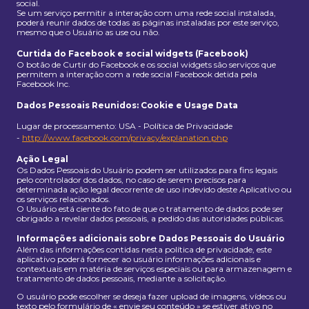
social.
Se um serviço permitir a interação com uma rede social instalada,
poderá reunir dados de todas as páginas instaladas por este serviço,
mesmo que o Usuário as use ou não.
Curtida do Facebook e social widgets (Facebook)
O botão de Curtir do Facebook e os social widgets são serviços que
permitem a interação com a rede social Facebook detida pela
Facebook Inc.
Dados Pessoais Reunidos: Cookie e Usage Data
Lugar de processamento: USA - Política de Privacidade
-
http://www.facebook.com/privacy/explanation.php
Ação Legal
Os Dados Pessoais do Usuário podem ser utilizados para fins legais
pelo controlador dos dados, no caso de serem precisos para
determinada ação legal decorrente de uso indevido deste Aplicativo ou
os serviços relacionados.
O Usuário está ciente do fato de que o tratamento de dados pode ser
obrigado a revelar dados pessoais, a pedido das autoridades públicas.
Informações adicionais sobre Dados Pessoais do Usuário
Além das informações contidas nesta política de privacidade, este
aplicativo poderá fornecer ao usuário informações adicionais e
contextuais em matéria de serviços especiais ou para armazenagem e
tratamento de dados pessoais, mediante a solicitação.
O usuário pode escolher se deseja fazer upload de imagens, vídeos ou
texto pelo formulário de « envie seu conteúdo » se estiver ativo no